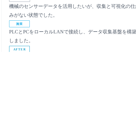
機械のセンサーデータを活用したいが、収集と可視化の仕
みがない状態でした。
施策
PLCとPCをローカルLANで接続し、データ収集基盤を構
しました。
AFTER
その後、可視化ソフトウェアを開発実装し、現場で使える
用へつなげました。データ分析が可能となった一方で、デ
タ活用は未実施です。