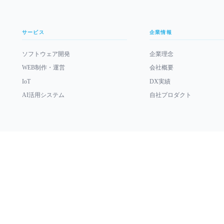
サービス
企業情報
ソフトウェア開発
企業理念
WEB制作・運営
会社概要
IoT
DX実績
AI活用システム
自社プロダクト
verified_user
Robbitsでは、SECTIGOより発行されたコードサイニング証明書を導入しています。
© 2026 Robbits Inc.