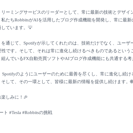
音楽ストリーミングサービスのリーダーとして、常に最新の技術とデザ
私たちRobbitsがAIを活用したブログ作成機能を開発し、常に最
しています。💡
を通じて、Spotifyが示してくれたのは、技術だけでなく、ユー
重要性です。そして、それは常に進化し続けるべきものであるという
組んでいるFX自動売買ソフトやAIブログ作成機能にも共通する考え
sも、Spotifyのようにユーザーのために最善を尽くし、常に進化し続
そして、その一環として、皆様に最新の情報を提供し続けます。🌐
楽しみに！🎉
ト #Tesla #Robbitsの挑戦