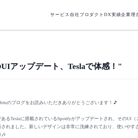
サービス
自社プロダクト
DX実績
企業理
fyのUIアップデート、Teslaで体感！"
bbitsのブログをお読みいただきありがとうございます！🎵
るTeslaに搭載されているSpotifyがアップデートされ、そのUI
新されました。新しいデザインは非常に洗練されており、使いやす
🎶