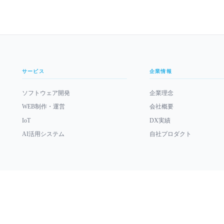
サービス
企業情報
ソフトウェア開発
企業理念
WEB制作・運営
会社概要
IoT
DX実績
AI活用システム
自社プロダクト
verified_user
Robbitsでは、SECTIGOより発行されたコードサイニング証明書を導入しています。