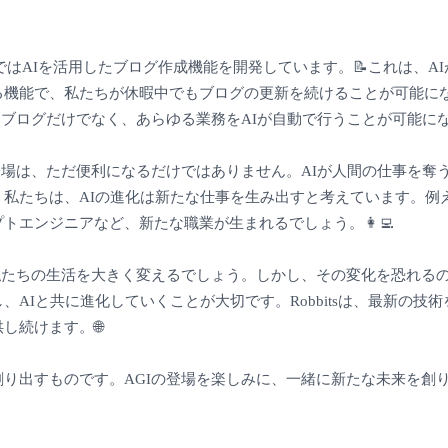
itsではAIを活用したブログ作成機能を開発しています。📝これは、A
る機能で、私たちが休暇中でもブログの更新を続けることが可能に
、ブログだけでなく、あらゆる業務をAIが自動で行うことが可能にな
登場は、ただ便利になるだけではありません。AIが人間の仕事を奪
私たちは、AIの進化は新たな仕事を生み出すと考えています。例え
トエンジニアなど、新たな職業が生まれるでしょう。👩‍💻
、私たちの生活を大きく変えるでしょう。しかし、その変化を恐れる
、AIと共に進化していくことが大切です。Robbitsは、最新の技
し続けます。🌐
創り出すものです。AGIの登場を楽しみに、一緒に新たな未来を創