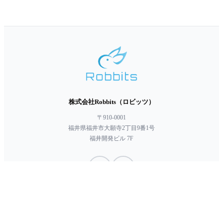
株式会社Robbits（ロビッツ）
〒910-0001
福井県福井市大願寺2丁目9番1号
福井開発ビル 7F
Robbitsでは、SECTIGOより発行されたコードサイニング証明書を導入して
verified_user
います。