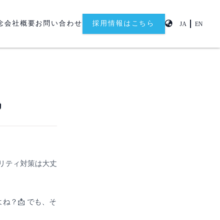
念
会社概要
お問い合わせ
採用情報はこちら
JA
EN

ュリティ対策は大丈
ね？📩 でも、そ