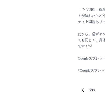
「でもURL、複
トが漏れたらどう
ティ上問題ありっ
だから、必ずアク
でも同じく、具体
です！💡
Googleスプ
#Googleスプ
Back