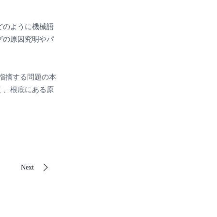
どのように機械語
グの原因究明やパ
が指摘する問題の本
く、根底にある原
Next