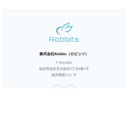
株式会社Robbits（ロビッツ）
〒910-0001
福井県福井市大願寺2丁目9番1号
福井開発ビル 7F
Robbitsでは、SECTIGOより発行されたコードサイニング証明書を導入して
verified_user
います。