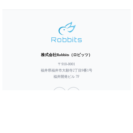
株式会社Robbits（ロビッツ）
〒910-0001
福井県福井市大願寺2丁目9番1号
福井開発ビル 7F
Robbitsでは、SECTIGOより発行されたコードサイニング証明書を導入して
verified_user
います。