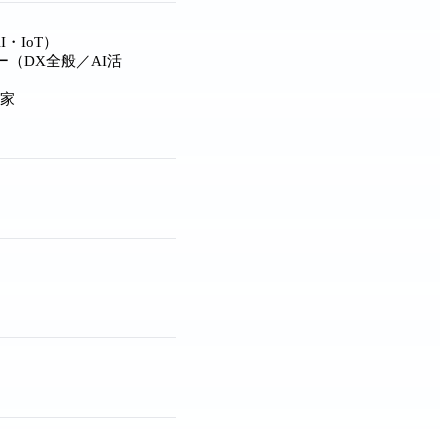
・IoT）
（DX全般／AI活
門家