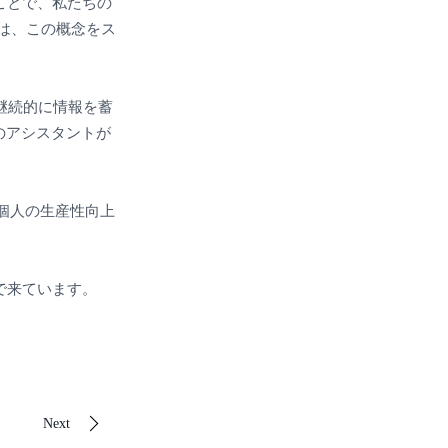
ことで、私たちの
l」は、この概念をス
継続的に情報を蓄
のアシスタントが
、個人の生産性向上
で来ています。
Next