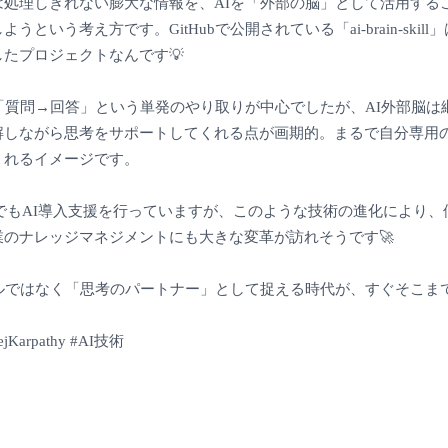
は処理しきれない膨大な情報を、AIを「外部の脳」として活用する
うという考え方です。GitHubで公開されている「ai-brain-skil
たプロジェクトなんです💡
「質問→回答」という単発のやり取りが中心でしたが、AI外部脳は
解しながら思考をサポートしてくれる点が画期的。まるで自分専用
くれるイメージです。
itsでもAI導入支援を行っていますが、このような技術の進化により
業のナレッジマネジメントにも大きな変革が訪れそうです🚀
ールではなく「思考のパートナー」として捉える時代が、すぐそこま
jKarpathy #AI技術