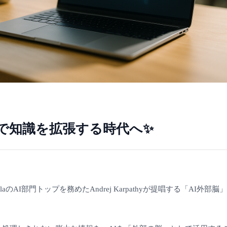
脳で知識を拡張する時代へ✨
eslaのAI部門トップを務めたAndrej Karpathyが提唱する「AI外