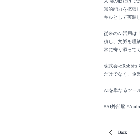
人間の脳だけで
知的能力を拡張しよ
キルとして実装し
従来のAI活用は
積し、文脈を理
常に寄り添って
株式会社Robb
だけでなく、企
AIを単なるツ
#AI外部脳 #Andre
Back